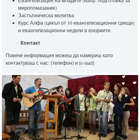
Евангелизация на младите (напр. подготовка за
миропомазание)
Застъпническа молитва
Курс Алфа (цикъл от 10 евангелизационни срещи)
и евангелизационни недели в енориите.
Контакт
Повече информация можеш да намериш като
контактуваш с нас: [телефон] и [e-mail]