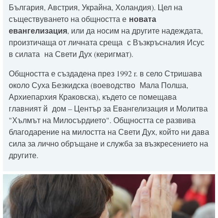
България, Австрия, Украйна, Холандия). Цел на
KONTAKT
новата
съществуването на общността е
евангелизация
, или да носим на другите надеждата,
произтичаща от личната среща с Възкръсналия Исус
в силата на Свети Дух (керигмат).
Общността е създадена през 1992 r. в село Стришава
около Суха Безкидска (воеводство Мала Полша,
Архиепархия Краковска), където се помещава
главният й дом – Център за Евангелизация и Молитва
"Хълмът на Милосърдието". Общността се развива
благодарение на милостта на Свети Дух, който ни дава
сила за лично обръщане и служба за възкресението на
другите.