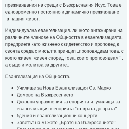
преживявания на срещи с Възкръсналия Исус. Това е
едновременно постоянно и динамично преживяване
в нашия живот.
Индивидуална евангелизация: личното ангажиране на
различните членове на Общността в евангелизацията,
предприета като жизнено свидетелство и проповед в
своята среда с мисълта принцип „проповядвам това, с
което живея, живея според това, което проповядвам” ,
а също и молитва за другите..
Евангелизация на Общността:
Училище за Нова Евангелизация Св. Марко
Домове на Възкресението
Духовни упражнения за енорията и училища за
евангелизация в енорията "от врата до врата”
бдения и евангелизационни концерти
Заветът на мъжете „Братя на Възкресението”