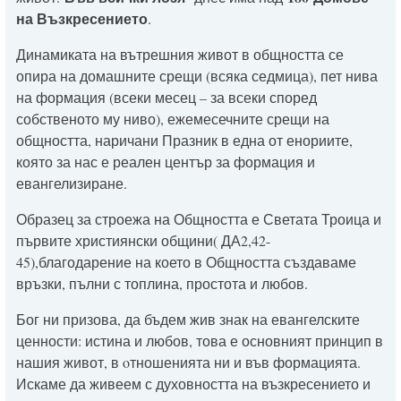
на Възкресението
.
Динамиката на вътрешния живот в общността се
опира на домашните срещи (всяка седмица), пет нива
на формация (всеки месец – за всеки според
собственото му ниво), ежемесечните срещи на
общността, наричани Празник в една от енориите,
която за нас е реален център за формация и
евангелизиране.
Образец за строежа на Общността е Светата Троица и
първите християнски общини( ДА2,42-
45),благодарение на което в Общността създаваме
връзки, пълни с топлина, простота и любов.
Бог ни призова, да бъдем жив знак на евангелските
ценности: истина и любов, това е основният принцип в
нашия живот, в oтношенията ни и във формацията.
Искаме да живеем с духовността на възкресението и