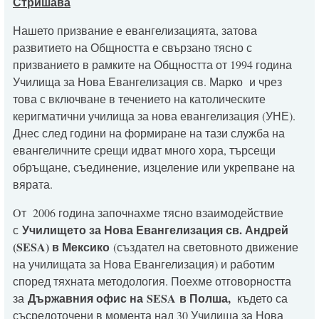
Стришава
Нашето призвание е евангелизацията, затова
развитието на Общността е свързано тясно с
призванието в рамките на Общността от 1994 година
Училища за Нова Евангелизация св. Марко и чрез
това с включване в течението на католическите
керигматични училища за нова евангелизация (УНЕ).
Днес след години на формиране на тази служба на
евангеличните срещи идват много хора, търсещи
обръщане, съединение, изцеление или укрепване на
вярата.
Oт 2006 година започнахме тясно взаимодействие
Училището за Нова Евангелизация св. Андрей
с
(
SESA
) в Мексико
(създател на световното движение
на училищата за Нова Евангелизация) и работим
според тяхната методология. Поехме отговорността
Държавния офис на
SESA
в Полша,
за
където са
съсредоточени в момента над 30 Училища за Нова