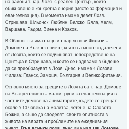
на райони т.нар. Лозя с реален Център , който
обикновено е конкретна енория (място за формация и
евангелизация). В момента имаме девет Лозя:
Стришава, Шльонск, Люблин, Белско- Бяла, Хелм,
Варшава, Радом, Виена и Краков.
В Общността има също и т.нар.лозови Филизи –
Домове на Възкресението, които са много отдалечени
от Лозята, които се подчиняват непосредствено на
Центъра в Стришава, и които се надяваме в бъдеще
да се преобразуват в Лозя. Днес имаме 4 Лозови
Филиза: Гданск, Замошч, България и Великобритания.
Основно място за срещите в Лозята са т. нар. Домове
на Възкресението – малки групи за евангелизация в
частните домове на аниматорите, където се срещат
около 5-10 човека на молитва, четене на Словото
Божие, а също да споделят своите опитности в
живота на вярата и проблемите на ежедневния
Във всички лозя
180
Домове
живот.
днес има над