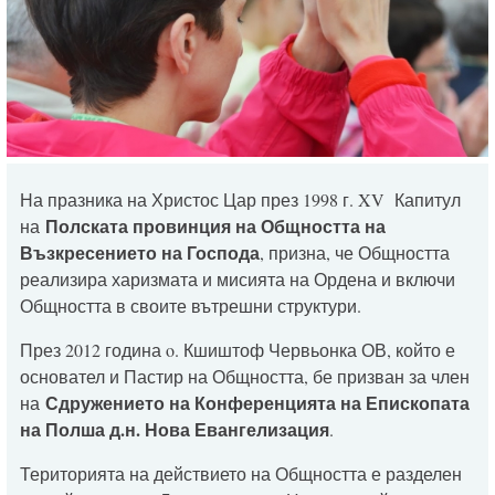
На празника на Христос Цар през 1998 г. XV Капитул
Полската провинция на Общността на
на
Възкресението на Господа
, призна, че Общността
реализира харизмата и мисията на Ордена и включи
Общността в своите вътрешни структури.
През 2012 година o. Кшиштоф Червьонка ОВ, който е
основател и Пастир на Общността, бе призван за член
Сдружението на Конференцията на Епископата
на
на Полша д.н. Нова Евангелизация
.
Територията на действието на Общността е разделен