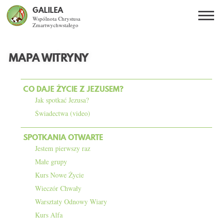
GALILEA
Wspólnota Chrystusa
Zmartwychwstałego
Szukaj
PL
EN
BG
MAPA WITRYNY
CO DAJE ŻYCIE Z JEZUSEM?
CO DAJE ŻYCIE Z JEZUSEM?
SPOTKANIA OTWARTE
Jak spotkać Jezusa?
Świadectwa (video)
DLA KOGO?
SPOTKANIA OTWARTE
Jestem pierwszy raz
AKTUALNOŚCI
Małe grupy
Kurs Nowe Życie
WSPÓLNOTA
Wieczór Chwały
Warsztaty Odnowy Wiary
KURSY SE
Kurs Alfa