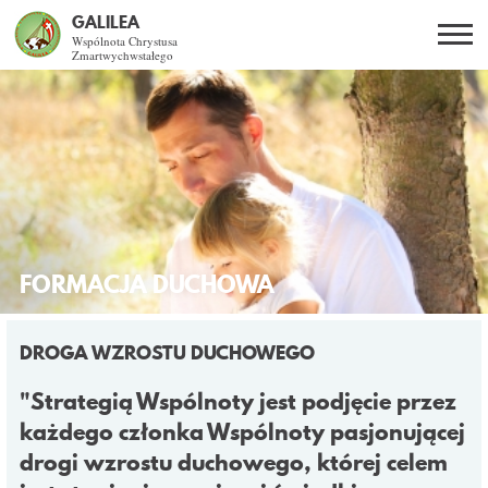
GALILEA
Wspólnota Chrystusa
Zmartwychwstałego
Szukaj
PL
EN
BG
CO DAJE ŻYCIE Z JEZUSEM?
SPOTKANIA OTWARTE
DLA KOGO?
FORMACJA DUCHOWA
AKTUALNOŚCI
DROGA WZROSTU DUCHOWEGO
WSPÓLNOTA
"Strategią Wspólnoty jest podjęcie przez
każdego członka Wspólnoty pasjonującej
KURSY SE
drogi wzrostu duchowego, której celem