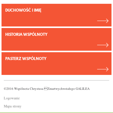
DUCHOWOŚĆ I IMIĘ
HISTORIA WSPÓLNOTY
PASTERZ WSPÓLNOTY
©2016 Wspólnota Chrystusa Zmartwychwstałego GALILEA
Logowanie
Mapa strony