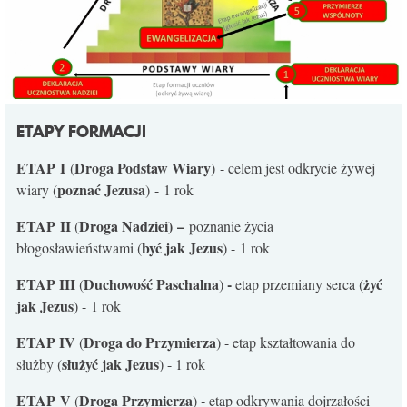
ETAPY FORMACJI
ETAP
I
Droga Podstaw Wiary
(
) - celem jest odkrycie żywej
poznać Jezusa
wiary (
) - 1 rok
ETAP
II
Droga Nadziei) –
(
poznanie życia
być jak Jezus
błogosławieństwami (
) - 1 rok
ETAP III
Duchowość Paschalna
-
żyć
(
)
etap przemiany serca (
jak Jezus
) - 1 rok
ETAP IV
Droga do Przymierza
(
) - etap kształtowania do
służyć jak Jezus
służby (
) - 1 rok
ETAP
V
Droga Przymierza
-
(
)
etap odkrywania dojrzałości