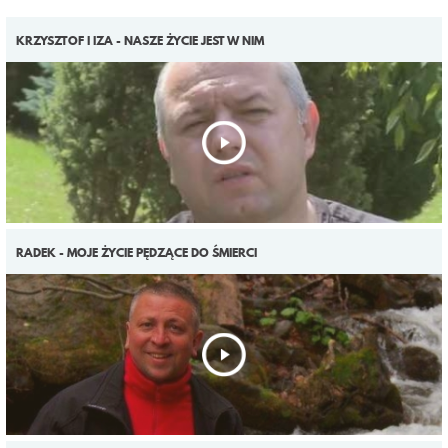
KRZYSZTOF I IZA - NASZE ŻYCIE JEST W NIM
RADEK - MOJE ŻYCIE PĘDZĄCE DO ŚMIERCI