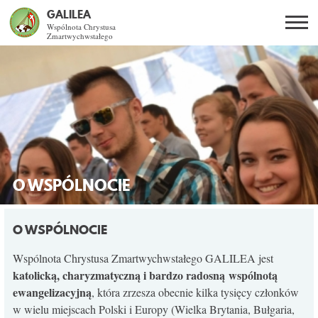
GALILEA
Wspólnota Chrystusa
Zmartwychwstałego
Szukaj
PL
EN
BG
CO DAJE ŻYCIE Z JEZUSEM?
SPOTKANIA OTWARTE
DLA KOGO?
O WSPÓLNOCIE
AKTUALNOŚCI
O WSPÓLNOCIE
WSPÓLNOTA
Wspólnota Chrystusa Zmartwychwstałego GALILEA jest
katolicką, charyzmatyczną i bardzo radosną wspólnotą
ewangelizacyjną
, która zrzesza obecnie kilka tysięcy członków
KURSY SE
w wielu miejscach Polski i Europy (Wielka Brytania, Bułgaria,