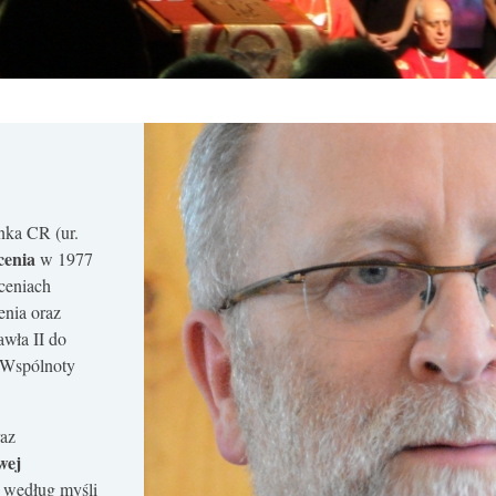
nka CR (ur.
cenia
w 1977
ęceniach
nia oraz
awła II do
a Wspólnoty
raz
wej
– według myśli