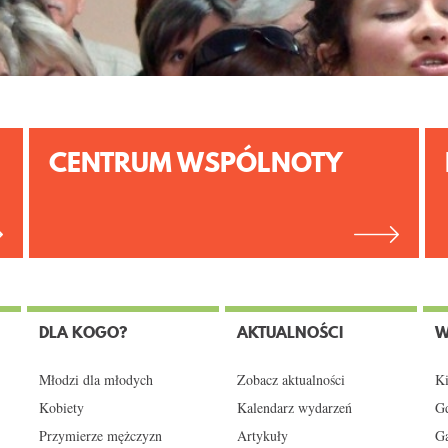
CENTRUM WSPÓLNOTY
DLA KOGO?
AKTUALNOŚCI
W
Młodzi dla młodych
Zobacz aktualności
Ki
Kobiety
Kalendarz wydarzeń
Gd
Przymierze mężczyzn
Artykuły
Ga