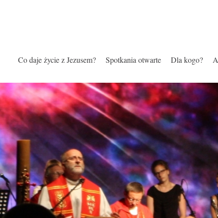
Co daje życie z Jezusem?
Spotkania otwarte
Dla kogo?
A