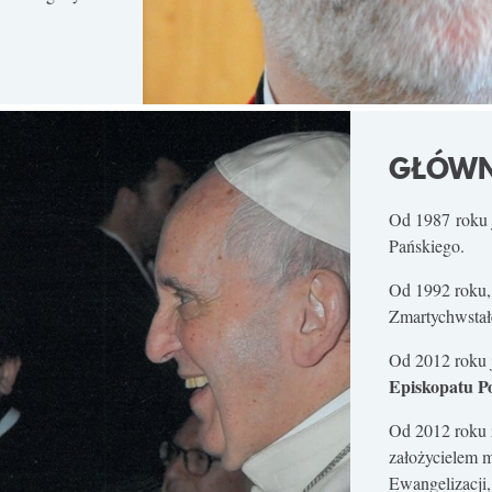
GŁÓWN
Od 1987 roku 
Pańskiego.
Od 1992 roku,
Zmartychwstał
Od 2012 roku 
Episkopatu Po
Od 2012 roku z
założycielem 
Ewangelizacji,