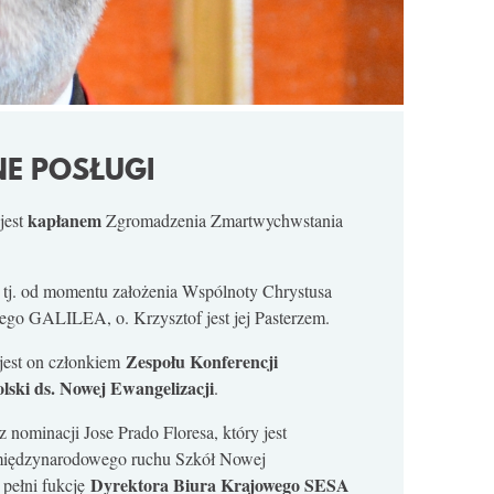
E POSŁUGI
kapłanem
jest
Zgromadzenia Zmartwychwstania
 tj. od momentu założenia Wspólnoty Chrystusa
ego GALILEA, o. Krzysztof jest jej Pasterzem.
Zespołu Konferencji
jest on członkiem
lski ds. Nowej Ewangelizacji
.
 nominacji Jose Prado Floresa, który jest
międzynarodowego ruchu Szkół Nowej
Dyrektora Biura Krajowego SESA
 pełni fukcję