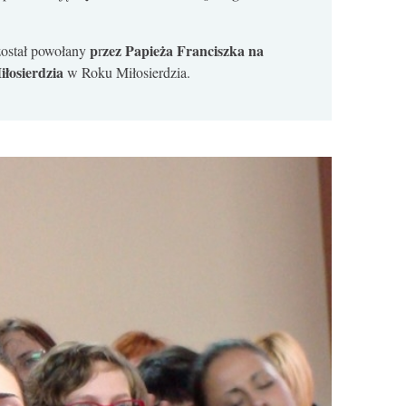
p
zez Papieża Franciszka na
ostał powołany
r
iłosierdzia
w Roku Miłosierdzia.