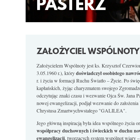
PASTERZ
ZAŁOŻYCIEL WSPÓLNOTY
Założycielem Wspólnoty jest ks. Krzysztof Czerwio
doświadczył osobistego nawró
3.05.1960 r.), który
r. i życia w formacji Ruchu Światło – Życie. Po świ
kapłańskich, żyjąc charyzmatem swojego Zgromadze
odczytując znaki czasu i wezwanie Ojca Św. Jana P
nowej ewangelizacji, podjął wezwanie do założeni
Chrystusa Zmartwychwstałego "GALILEA".
Jego główną inspiracją była idea wspólnego życia o
współpracy duchownych i świeckich w duchu no
ewangelizacji
, tworzących system wspólnot wiary 