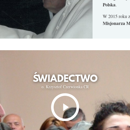
Polska
.
W 2015 roku z
Misjonarza M
ŚWIADECTWO
o. Krzysztof Czerwionka CR