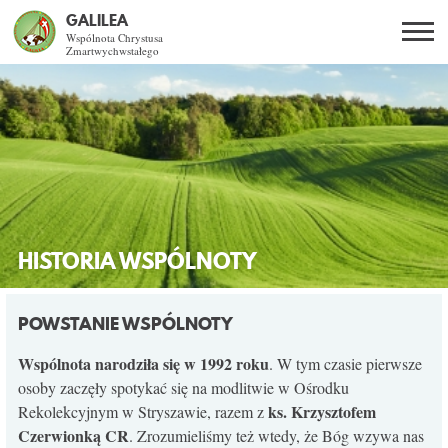
GALILEA
Wspólnota Chrystusa
Zmartwychwstałego
Szukaj
PL
EN
BG
CO DAJE ŻYCIE Z JEZUSEM?
SPOTKANIA OTWARTE
DLA KOGO?
HISTORIA WSPÓLNOTY
AKTUALNOŚCI
POWSTANIE WSPÓLNOTY
WSPÓLNOTA
Wspólnota narodziła się w 1992 roku
. W tym czasie pierwsze
osoby zaczęły spotykać się na modlitwie w Ośrodku
ks. Krzysztofem
Rekolekcyjnym w Stryszawie, razem z
KURSY SE
Czerwionką CR
. Zrozumieliśmy też wtedy, że Bóg wzywa nas