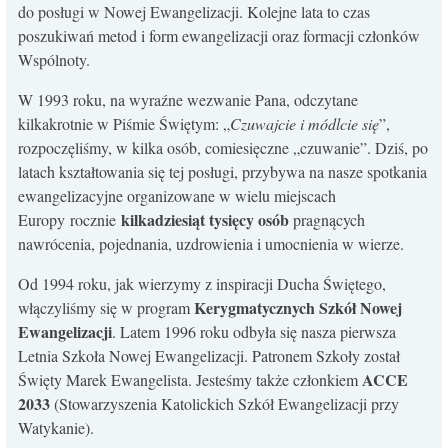
do posługi w Nowej Ewangelizacji. Kolejne lata to czas
KONTAKT
poszukiwań metod i form ewangelizacji oraz formacji członków
Wspólnoty.
W 1993 roku, na wyraźne wezwanie Pana, odczytane
kilkakrotnie w Piśmie Świętym: „
Czuwajcie i módlcie się
”,
rozpoczęliśmy, w kilka osób, comiesięczne „czuwanie”. Dziś, po
latach kształtowania się tej posługi, przybywa na nasze spotkania
ewangelizacyjne organizowane w wielu miejscach
kilkadziesiąt tysięcy osób
Europy rocznie
pragnących
nawrócenia, pojednania, uzdrowienia i umocnienia w wierze.
Od 1994 roku, jak wierzymy z inspiracji Ducha Świętego,
Kerygmatycznych Szkół Nowej
włączyliśmy się w program
Ewangelizacji
. Latem 1996 roku odbyła się nasza pierwsza
Letnia Szkoła Nowej Ewangelizacji. Patronem Szkoły został
ACCE
Święty Marek Ewangelista. Jesteśmy także członkiem
2033
(Stowarzyszenia Katolickich Szkół Ewangelizacji przy
Watykanie).