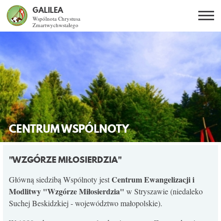
GALILEA
Wspólnota Chrystusa
Zmartwychwstałego
Szukaj
PL
EN
BG
CO DAJE ŻYCIE Z JEZUSEM?
SPOTKANIA OTWARTE
DLA KOGO?
CENTRUM WSPÓLNOTY
AKTUALNOŚCI
"WZGÓRZE MIŁOSIERDZIA"
WSPÓLNOTA
Centrum Ewangelizacji i
Główną siedzibą Wspólnoty jest
Modlitwy "Wzgórze Miłosierdzia"
w Stryszawie (niedaleko
Suchej Beskidzkiej - województwo małopolskie).
KURSY SE