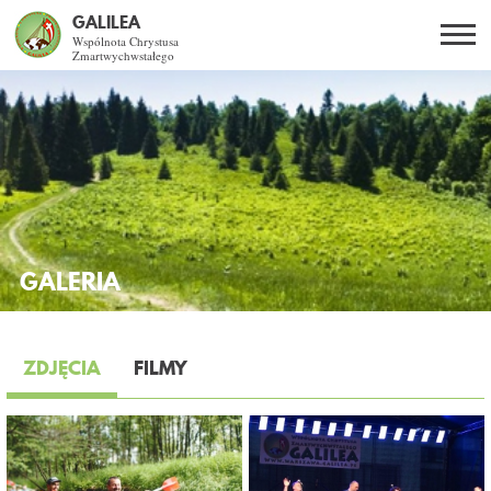
GALILEA
Wspólnota Chrystusa
Zmartwychwstałego
Szukaj
PL
EN
BG
CO DAJE ŻYCIE Z JEZUSEM?
SPOTKANIA OTWARTE
GALERIA
DLA KOGO?
AKTUALNOŚCI
ZDJĘCIA
FILMY
POZIOME KARTY
WSPÓLNOTA
KURSY SE