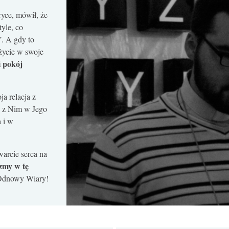
ryce, mówił, że
yle, co
”. A gdy to
życie w swoje
i pokój
ja relacja z
e z Nim w Jego
a i w
arcie serca na
zmy w tę
 Odnowy Wiary!