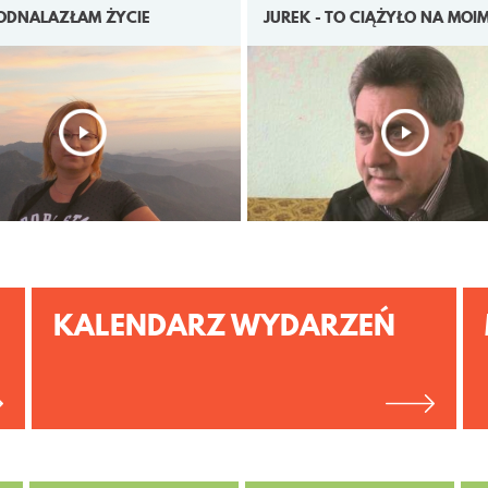
 ODNALAZŁAM ŻYCIE
JUREK - TO CIĄŻYŁO NA MOI
KALENDARZ WYDARZEŃ