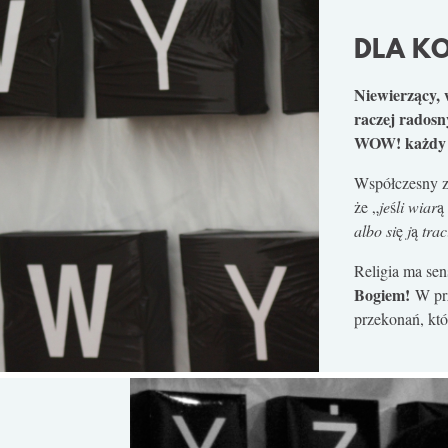
DLA K
Niewierzący, 
raczej radosn
WOW! każdy od
Współczesny zn
że „
je
ś
li wiar
ą
albo si
ę
j
ą
trac
Religia ma sens
Bogiem!
W prz
przekonań, któ