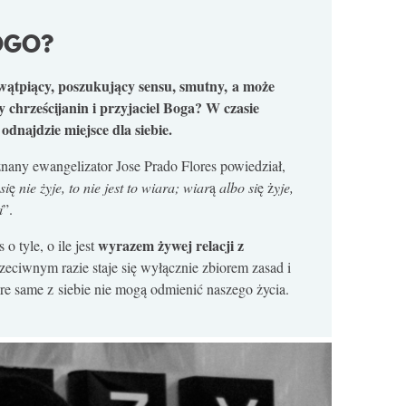
OGO?
wątpiący, poszukujący sensu, smutny, a może
y chrześcijanin i przyjaciel Boga? W czasie
najdzie miejsce dla siebie.
any ewangelizator Jose Prado Flores powiedział,
si
ę
nie żyje, to nie jest to wiara; wiar
ą
albo si
ę ż
yje,
i
”.
wyrazem żywej relacji z
 o tyle, o ile jest
eciwnym razie staje się wyłącznie zbiorem zasad i
re same z siebie nie mogą odmienić naszego życia.