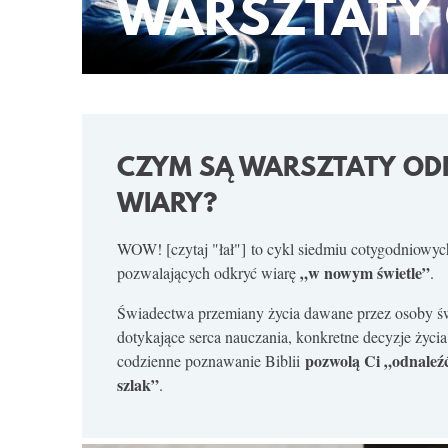
WARSZTATY
CZYM SĄ WARSZTATY O
WIARY?
WOW! [czytaj "łał"] to cykl siedmiu cotygodniowyc
„w nowym świetle”
pozwalających odkryć wiarę
.
Świadectwa przemiany życia dawane przez osoby św
dotykające serca nauczania, konkretne decyzje życia
pozwolą Ci „odnaleź
codzienne poznawanie Biblii
szlak”
.