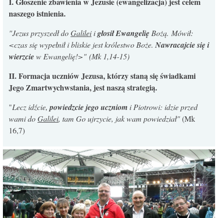
I. Głoszenie zbawienia w Jezusie (ewangelizacja) jest celem
KONTAKT
naszego istnienia.
"Jezus przyszedł do
Galilei
i
głosił Ewangelię
Bożą. Mówił:
<czas się wypełnił i bliskie jest królestwo Boże.
Nawracajcie się i
wierzcie
w Ewangelię!>" (Mk 1,14-15)
II. Formacja uczniów Jezusa, którzy staną się świadkami
Jego Zmartwychwstania, jest naszą strategią.
"
Lecz idźcie,
powiedzcie jego uczniom
i Piotrowi: idzie przed
wami do
Galilei
, tam Go ujrzycie, jak wam powiedział"
(Mk
16,7)