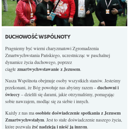
DUCHOWOŚĆ WSPÓLNOTY
Pragniemy być wierni charyzmatowi Zgromadzenia
Zmartwychwstania Pańskiego, uczestnicząc w paschalnej
dynamice życia duchowego, poprzez
zmartwychwstawanie z Jezusem
ciągłe
.
Nasza Wspólnota obejmuje osoby wszystkich stanów. Jesteśmy
duchowni i
przekonani, że Bóg powołuje nas abyśmy razem –
świeccy
– dzielili się darami, jakie otrzymaliśmy, pomagając
sobie nawzajem, modląc się za siebie i innych.
osobiste doświadczenie spotkania z Jezusem
Każdy z nas ma
Zmartwychwstałym
. Jest to stałe doświadczenie naszego życia,
żyć nadzieją i nieść ją innym
które pozwala
.