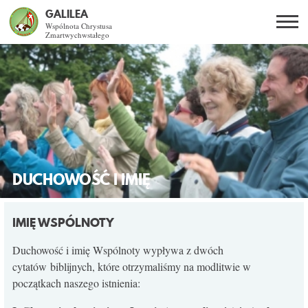
GALILEA
Wspólnota Chrystusa
Zmartwychwstałego
Szukaj
PL
EN
BG
CO DAJE ŻYCIE Z JEZUSEM?
SPOTKANIA OTWARTE
DLA KOGO?
DUCHOWOŚĆ I IMIĘ
AKTUALNOŚCI
IMIĘ WSPÓLNOTY
WSPÓLNOTA
Duchowość i imię Wspólnoty wypływa z dwóch
cytatów biblijnych, które otrzymaliśmy na modlitwie w
początkach naszego istnienia:
KURSY SE