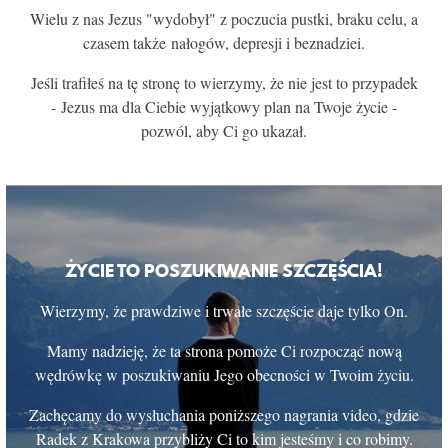
Wielu z nas Jezus "wydobył" z poczucia pustki, braku celu, a
KONTAKT
czasem także nałogów, depresji i beznadziei.
Jeśli trafiłeś na tę stronę to wierzymy, że nie jest to przypadek
- Jezus ma dla Ciebie wyjątkowy plan na Twoje życie -
pozwól, aby Ci go ukazał.
ŻYCIE TO POSZUKIWANIE SZCZĘŚCIA!
Wierzymy, że prawdziwe i trwałe szczęście daje tylko On.
Mamy nadzieję, że ta strona pomoże Ci rozpocząć nową
wędrówkę w poszukiwaniu Jego obecności w Twoim życiu.
Zachęcamy do wysłuchania poniższego nagrania video, gdzie
Radek z Krakowa przybliży Ci to kim jesteśmy i co robimy.