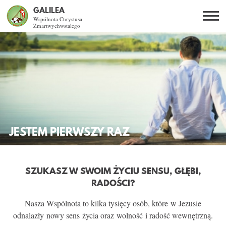
GALILEA
Wspólnota Chrystusa
Zmartwychwstałego
Szukaj
PL
EN
BG
CO DAJE ŻYCIE Z JEZUSEM?
SPOTKANIA OTWARTE
DLA KOGO?
JESTEM PIERWSZY RAZ
AKTUALNOŚCI
SZUKASZ W SWOIM ŻYCIU SENSU, GŁĘBI,
WSPÓLNOTA
RADOŚCI?
Nasza Wspólnota to kilka tysięcy osób, które w Jezusie
KURSY SE
odnalazły nowy sens życia oraz wolność i radość wewnętrzną.