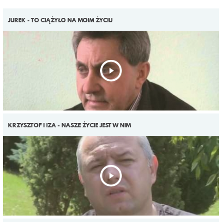
JUREK - TO CIĄŻYŁO NA MOIM ŻYCIU
KRZYSZTOF I IZA - NASZE ŻYCIE JEST W NIM