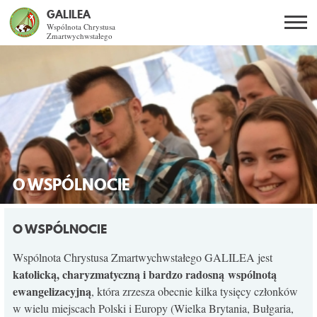
GALILEA
Wspólnota Chrystusa
Zmartwychwstałego
Szukaj
PL
EN
BG
CO DAJE ŻYCIE Z JEZUSEM?
SPOTKANIA OTWARTE
DLA KOGO?
O WSPÓLNOCIE
AKTUALNOŚCI
O WSPÓLNOCIE
WSPÓLNOTA
Wspólnota Chrystusa Zmartwychwstałego GALILEA jest
katolicką, charyzmatyczną i bardzo radosną wspólnotą
ewangelizacyjną
, która zrzesza obecnie kilka tysięcy członków
KURSY SE
w wielu miejscach Polski i Europy (Wielka Brytania, Bułgaria,