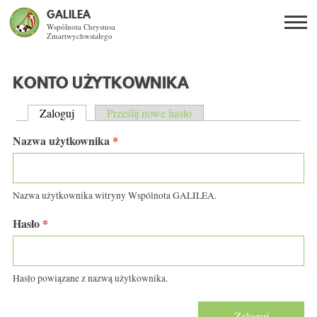
GALILEA
Wspólnota Chrystusa
Zmartwychwstałego
Szukaj
PL
EN
BG
KONTO UŻYTKOWNIKA
CO DAJE ŻYCIE Z JEZUSEM?
Zaloguj
(aktywna karta)
Prześlij nowe hasło
KARTY PODSTAWOWE
Nazwa użytkownika
*
SPOTKANIA OTWARTE
DLA KOGO?
Nazwa użytkownika witryny Wspólnota GALILEA.
AKTUALNOŚCI
Hasło
*
WSPÓLNOTA
Hasło powiązane z nazwą użytkownika.
KURSY SE