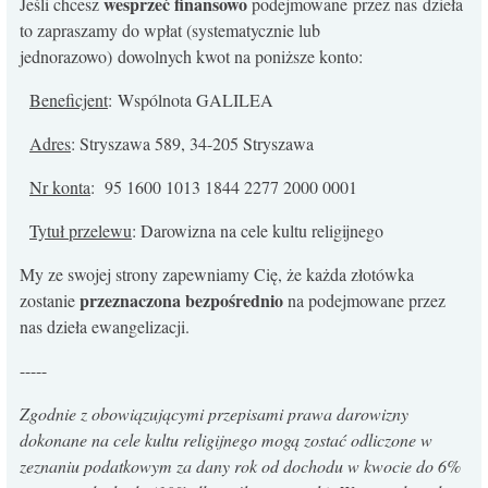
wesprzeć finansowo
Jeśli chcesz
podejmowane przez nas dzieła
KONTAKT
to zapraszamy do wpłat (systematycznie lub
jednorazowo) dowolnych kwot na poniższe konto:
Beneficjent
: Wspólnota GALILEA
Adres
: Stryszawa 589, 34-205 Stryszawa
Nr konta
: 95 1600 1013 1844 2277 2000 0001
Tytuł przelewu
: Darowizna na cele kultu religijnego
My ze swojej strony zapewniamy Cię, że każda złotówka
przeznaczona bezpośrednio
zostanie
na podejmowane przez
nas dzieła ewangelizacji.
-----
Zgodnie z obowiązującymi przepisami prawa darowizny
dokonane na cele kultu religijnego mogą zostać odliczone w
zeznaniu podatkowym za dany rok od dochodu w kwocie do 6%