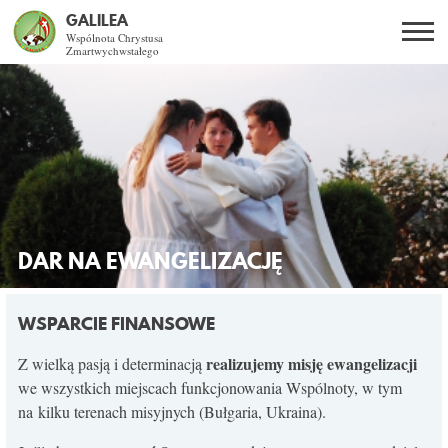
GALILEA
Wspólnota Chrystusa
Zmartwychwstałego
Szukaj
PL
EN
BG
CO DAJE ŻYCIE Z JEZUSEM?
SPOTKANIA OTWARTE
DLA KOGO?
DAR NA EWANGELIZACJĘ
AKTUALNOŚCI
WSPARCIE FINANSOWE
WSPÓLNOTA
realizujemy misję ewangelizacji
Z wielką pasją i determinacją
we wszystkich miejscach funkcjonowania Wspólnoty, w tym
na kilku terenach misyjnych (Bułgaria, Ukraina).
KURSY SE