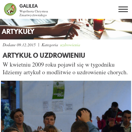
GALILEA
Wspólnota Chrystusa
Zmartwychwstałego
Szukaj
PL
EN
BG
ARTYKUŁY
CO DAJE ŻYCIE Z JEZUSEM?
Dodane
09.12.2015
Kategoria
uzdrowienia
ARTYKUŁ O UZDROWIENIU
SPOTKANIA OTWARTE
W kwietniu 2009 roku pojawił się w tygodniku
Idziemy artykuł o modlitwie o uzdrowienie chorych.
DLA KOGO?
AKTUALNOŚCI
WSPÓLNOTA
KURSY SE