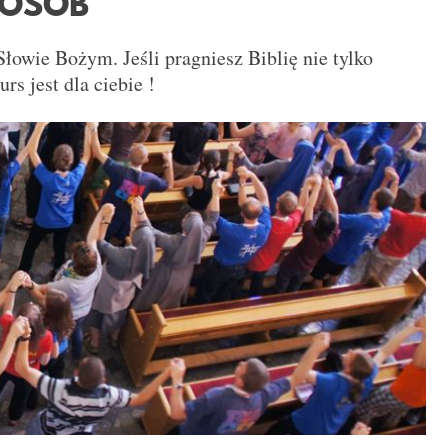
 OSÓB
łowie Bożym. Jeśli pragniesz Biblię nie tylko
urs jest dla ciebie !