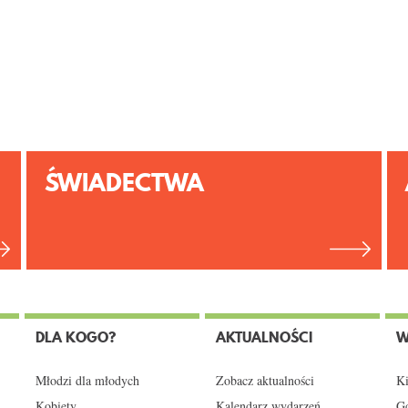
ŚWIADECTWA
DLA KOGO?
AKTUALNOŚCI
W
Młodzi dla młodych
Zobacz aktualności
Ki
Kobiety
Kalendarz wydarzeń
Gd