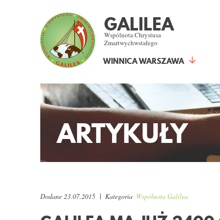
GALILEA
Wspólnota Chrystusa
Zmartwychwstałego
WINNICA WARSZAWA
ARTYKUŁY
Dodane
23.07.2015
Kategoria
Wspólnota Galilea