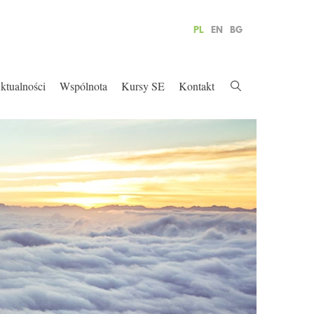
PL
EN
BG
ktualności
Wspólnota
Kursy SE
Kontakt
Ś
ZIEJ
OŻESZ