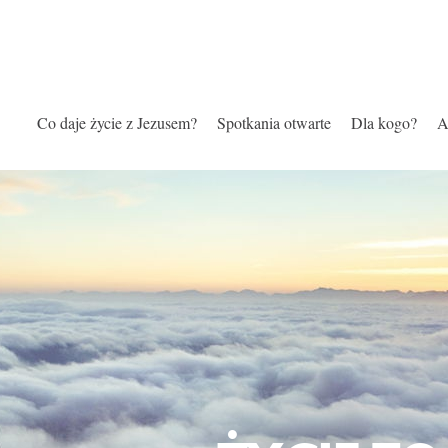
Co daje życie z Jezusem?
Spotkania otwarte
Dla kogo?
A
ZOSTAŁE
NAJBARD
Z NIM M
ŻYCIE TO