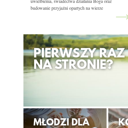
uwielbienia, świadectwa działania Boga oraz
budowanie przyjaźni opartych na wierze
PIERWSZY RAZ
NA STRONIE?
MŁODZI DLA
K