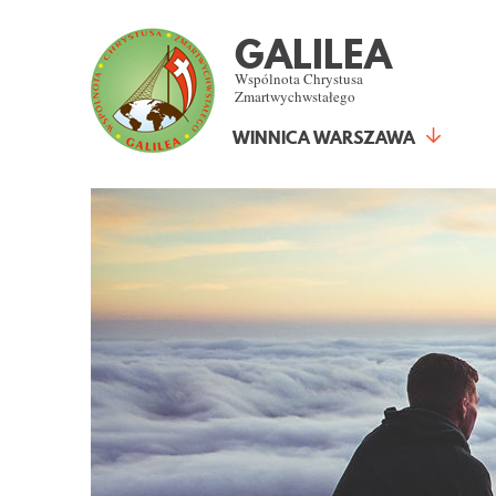
GALILEA
Wspólnota Chrystusa
Zmartwychwstałego
WINNICA WARSZAWA