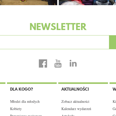
NEWSLETTER
DLA KOGO?
AKTUALNOŚCI
W
Młodzi dla młodych
Zobacz aktualności
Ki
Kobiety
Kalendarz wydarzeń
Gd
Przymierze mężczyzn
Artykuły
Ga