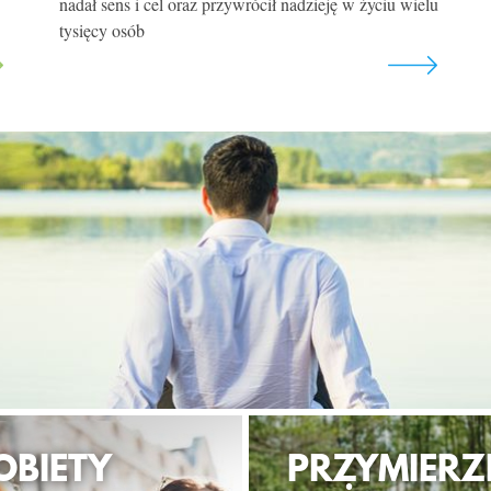
nadał sens i cel oraz przywrócił nadzieję w życiu wielu
tysięcy osób
OBIETY
PRZYMIERZ