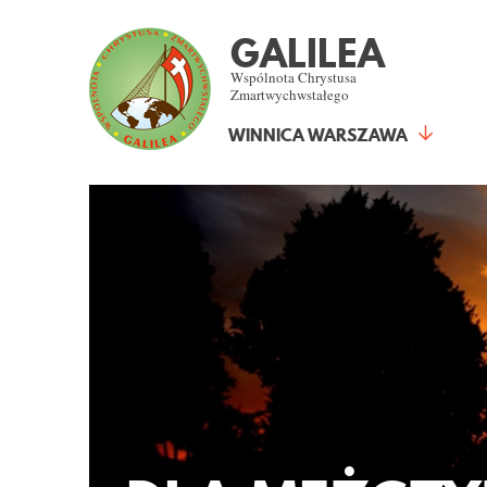
GALILEA
Wspólnota Chrystusa
Zmartwychwstałego
WINNICA WARSZAWA