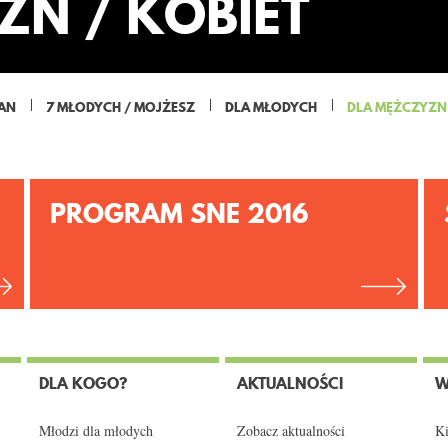
ZN / KOBIET
JAN
7 MŁODYCH / MOJŻESZ
DLA MŁODYCH
DLA MĘŻCZYZN 
PROGRAM SNE 2016
DLA KOGO?
AKTUALNOŚCI
W
Młodzi dla młodych
Zobacz aktualności
Ki