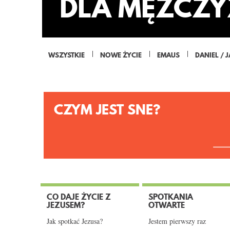
DLA MĘŻCZY
WSZYSTKIE
NOWE ŻYCIE
EMAUS
DANIEL / 
CZYM JEST SNE?
CO DAJE ŻYCIE Z
SPOTKANIA
JEZUSEM?
OTWARTE
Jak spotkać Jezusa?
Jestem pierwszy raz