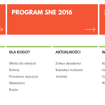
PROGRAM SNE 2016
DLA KOGO?
AKTUALNOŚCI
W
Młodzi dla młodych
Zobacz aktualności
Ki
Kobiety
Kalendarz wydarzeń
Gd
Przymierze mężczyzn
Artykuły
Ga
Małżeństwa
We
Księża