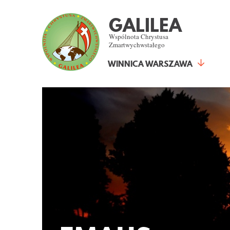
GALILEA
Wspólnota Chrystusa
Zmartwychwstałego
WINNICA WARSZAWA