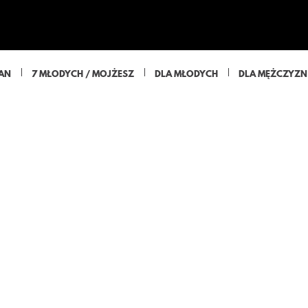
JAN
7 MŁODYCH / MOJŻESZ
DLA MŁODYCH
DLA MĘŻCZYZN 